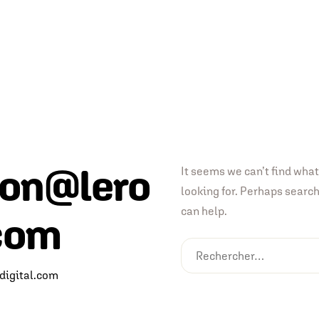
on@lero
It seems we can’t find what
looking for. Perhaps searc
can help.
.com
igital.com