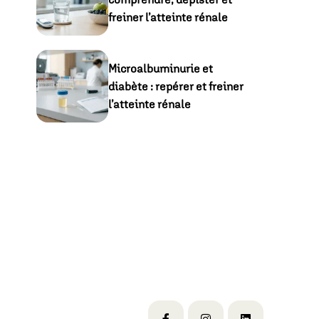
freiner l’atteinte rénale
Microalbuminurie et
diabète : repérer et freiner
l’atteinte rénale